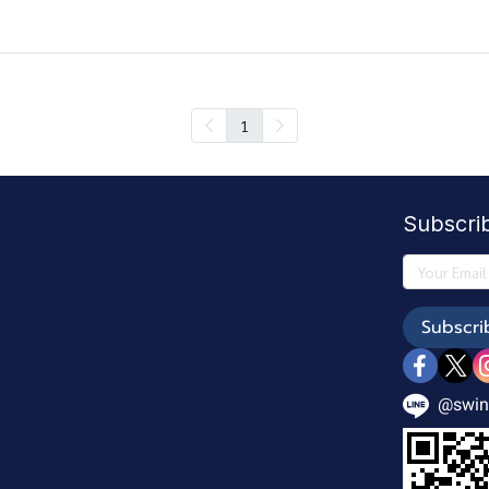
1
Subscri
Subscri
@swin