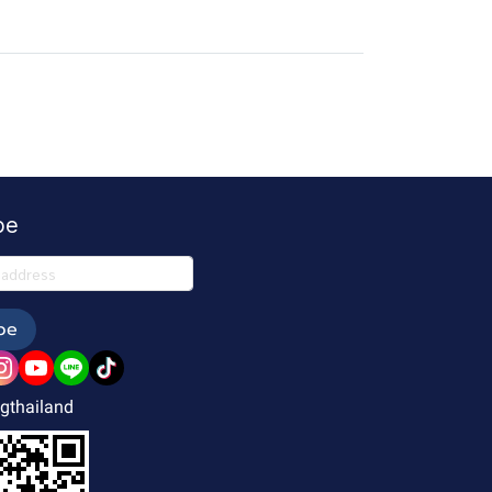
be
be
gthailand