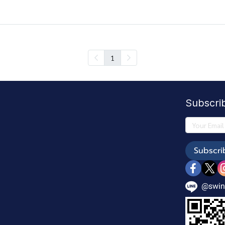
1
Subscri
Subscri
@swin