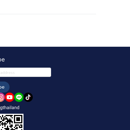
be
be
gthailand