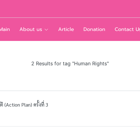
Main
About us
Article
Donation
Contact U
2 Results for tag "Human Rights"
Action Plan) ครั้งที่ 3