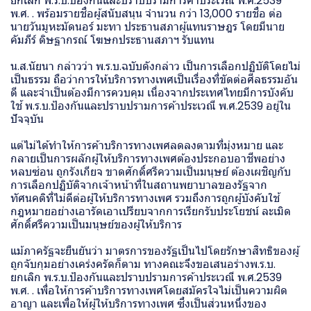
ยกเลิก พ.ร.บ.ป้องกันและปราบปรามการค้าประเวณี พ.ศ.2539
พ.ศ. . พร้อมรายชื่อผู้สนับสนุน จำนวน กว่า 13,000 รายชื่อ ต่อ
นายวันมูหะมัดนอร์ มะทา ประธานสภาผู้แทนราษฎร โดยมีนาย
คัมภีร์ ดิษฐากรณ์ โฆษกประธานสภาฯ รับแทน
น.ส.นัยนา กล่าวว่า พ.ร.บ.ฉบับดังกล่าว เป็นการเลือกปฏิบัติโดยไม่
เป็นธรรม ถือว่าการให้บริการทางเพศเป็นเรื่องที่ขัดต่อศีลธรรมอัน
ดี และจำเป็นต้องมีการควบคุม เนื่องจากประเทศไทยมีการบังคับ
ใช้ พ.ร.บ.ป้องกันและปราบปรามการค้าประเวณี พ.ศ.2539 อยู่ใน
ปัจจุบัน
แต่ไม่ได้ทำให้การค้าบริการทางเพศลดลงตามที่มุ่งหมาย และ
กลายเป็นการผลักผู้ให้บริการทางเพศต้องประกอบอาชีพอย่าง
หลบซ่อน ถูกรังเกียจ ขาดศักดิ์ศรีความเป็นมนุษย์ ต้องเผชิญกับ
การเลือกปฏิบัติจากเจ้าหน้าที่ในสถานพยาบาลของรัฐจาก
ทัศนคติที่ไม่ดีต่อผู้ให้บริการทางเพศ รวมถึงการถูกผู้บังคับใช้
กฎหมายอย่างเอารัดเอาเปรียบจากการเรียกรับประโยชน์ ละเมิด
ศักดิ์ศรีความเป็นมนุษย์ของผู้ให้บริการ
แม้ภาครัฐจะยืนยันว่า มาตรการของรัฐเป็นไปโดยรักษาสิทธิของผู้
ถูกจับกุมอย่างเคร่งครัดก็ตาม ทางคณะจึงขอเสนอร่างพ.ร.บ.
ยกเลิก พ.ร.บ.ป้องกันและปราบปรามการค้าประเวณี พ.ศ.2539
พ.ศ. . เพื่อให้การค้าบริการทางเพศโดยสมัครใจไม่เป็นความผิด
อาญา และเพื่อให้ผู้ให้บริการทางเพศ ซึ่งเป็นส่วนหนึ่งของ